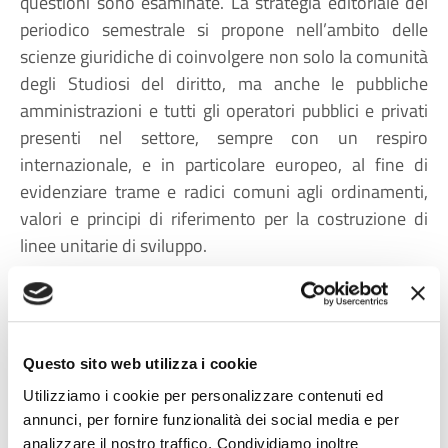
questioni sono esaminate. La strategia editoriale del
periodico semestrale si propone nell’ambito delle
scienze giuridiche di coinvolgere non solo la comunità
degli Studiosi del diritto, ma anche le pubbliche
amministrazioni e tutti gli operatori pubblici e privati
presenti nel settore, sempre con un respiro
internazionale, e in particolare europeo, al fine di
evidenziare trame e radici comuni agli ordinamenti,
valori e principi di riferimento per la costruzione di
linee unitarie di sviluppo.
Gli organismi propri della rivista e della collana sono
stati riorganizzati con decreto del Direttore n.35-U del
26.07.2018, con l’inserimento di nuove expertise.
Con lo stesso decreto, è stato inoltre costituito il
Questo sito web utilizza i cookie
Comitato di redazione del blog, al quale
Utilizziamo i cookie per personalizzare contenuti ed
parteciperanno anche alcune risorse umane del
annunci, per fornire funzionalità dei social media e per
gruppo di lavoro ed esperti provenienti dalle molteplici
analizzare il nostro traffico. Condividiamo inoltre