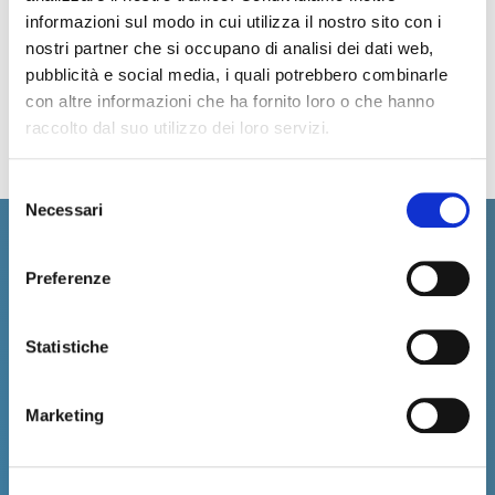
strutture presenti sui territori.
informazioni sul modo in cui utilizza il nostro sito con i
nostri partner che si occupano di analisi dei dati web,
Sito Web
pubblicità e social media, i quali potrebbero combinarle
con altre informazioni che ha fornito loro o che hanno
raccolto dal suo utilizzo dei loro servizi.
Selezione
Necessari
del
consenso
Preferenze
Statistiche
Marketing
Università degli Studi di Napoli
Federico II
Centro Interdipartimentale di ricerca
Raffaele d'Ambrosio - LUPT