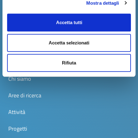
Laboratorio di Urbanistica e Pianificazione
Mostra dettagli
Territoriale
Accetta tutti
Sitemap
Accetta selezionati
Home
Rifiuta
Chi siamo
Aree di ricerca
Attività
Progetti